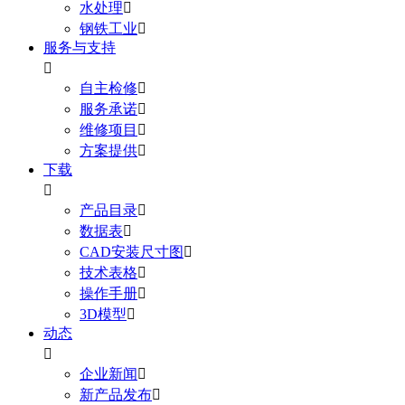
水处理

钢铁工业

服务与支持

自主检修

服务承诺

维修项目

方案提供

下载

产品目录

数据表

CAD安装尺寸图

技术表格

操作手册

3D模型

动态

企业新闻

新产品发布
