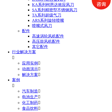
KA系列柯恩达效应风刀
SA系列精密型不锈钢风刀
TA系列超级气刀
ARS系列旋转喷嘴
喷嘴式风刀
配件
高速涡轮风机配件
高压鼓风机配件
其它配件
行业解决方案

应用实例

动画演示

解决方案

案例

汽车制造

电池生产

化工制药

食品饮料
