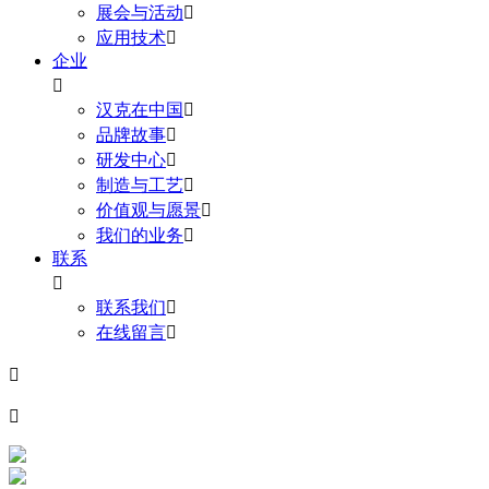
展会与活动

应用技术

企业

汉克在中国

品牌故事

研发中心

制造与工艺

价值观与愿景

我们的业务

联系

联系我们

在线留言


