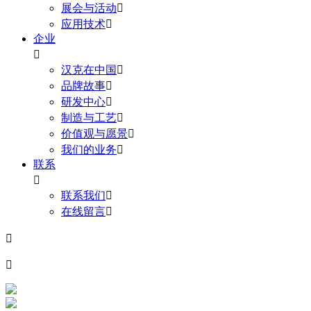
展会与活动

应用技术

企业

汉克在中国

品牌故事

研发中心

制造与工艺

价值观与愿景

我们的业务

联系

联系我们

在线留言


