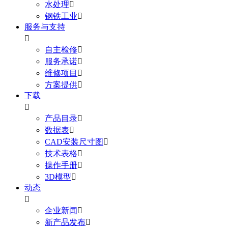
水处理

钢铁工业

服务与支持

自主检修

服务承诺

维修项目

方案提供

下载

产品目录

数据表

CAD安装尺寸图

技术表格

操作手册

3D模型

动态

企业新闻

新产品发布
