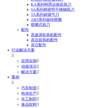
KA系列柯恩达效应风刀
SA系列精密型不锈钢风刀
TA系列超级气刀
ARS系列旋转喷嘴
喷嘴式风刀
配件
高速涡轮风机配件
高压鼓风机配件
其它配件
行业解决方案

应用实例

动画演示

解决方案

案例

汽车制造

电池生产

化工制药

食品饮料
