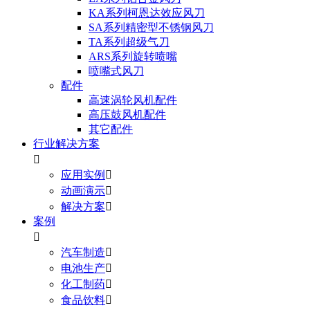
KA系列柯恩达效应风刀
SA系列精密型不锈钢风刀
TA系列超级气刀
ARS系列旋转喷嘴
喷嘴式风刀
配件
高速涡轮风机配件
高压鼓风机配件
其它配件
行业解决方案

应用实例

动画演示

解决方案

案例

汽车制造

电池生产

化工制药

食品饮料
