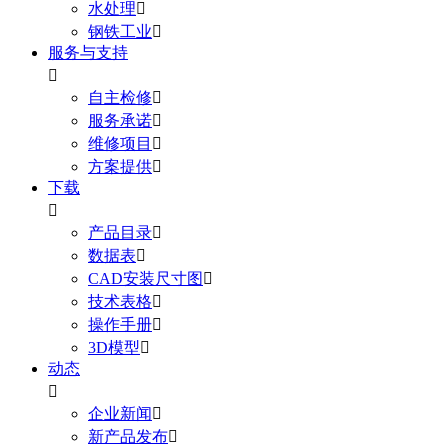
水处理

钢铁工业

服务与支持

自主检修

服务承诺

维修项目

方案提供

下载

产品目录

数据表

CAD安装尺寸图

技术表格

操作手册

3D模型

动态

企业新闻

新产品发布
