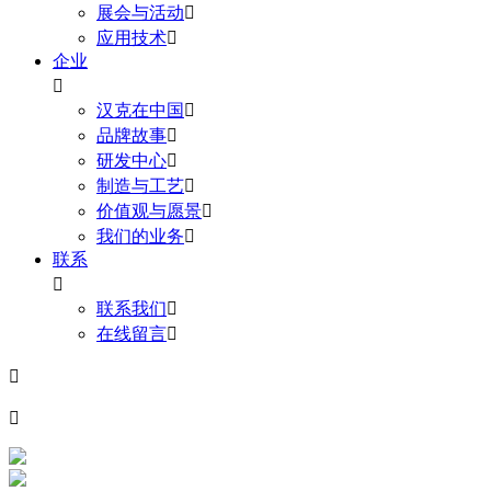
展会与活动

应用技术

企业

汉克在中国

品牌故事

研发中心

制造与工艺

价值观与愿景

我们的业务

联系

联系我们

在线留言


